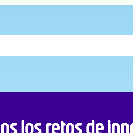
combustión - Cerrado
que permita la simulación de la prueba de desempeño en escala de tiem
u para el recobro mejorado de hidrocarburos, facilitar la evaluación
?
ter - Cerrado
ico de los cuartos de cómputo de Ecopetrol garantizando resilienc
ontrol operacional - Cerrado
tandarizar la metodología de Control Operacional en las operacione
os los retos de in
 reducción de riesgos y sostenibilidad operativa en Ecopetrol?