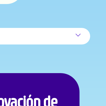
po real, el análisis y la optimización de las variables
 de escenarios operativos y la generación de
ia operativa y estandarización corporativa?
s de upstream, integrando analítica y tecnologías
novación de