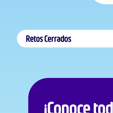
Retos Cerrados
Retos Eficiencias E Reto 4: Pruebas en tubo de 
¿Cómo podríamos desarrollar una solución digital 
de proceso en la tecnología de Combustión In Sit
información para la toma de decisiones técnicas
Brief
Términos y condiciones
Retos Eficiencias E Reto 3: Optimización Datacen
¿Cómo podríamos optimizar el desempeño energét
Brief
Términos y condiciones
Retos Eficiencias E Reto 1: Estandarización del c
¿Cómo podríamos implementar un ecosistema y es
¡Conoce tod
digitales, para garantizar eficiencia energética,
Brief
Términos y condiciones