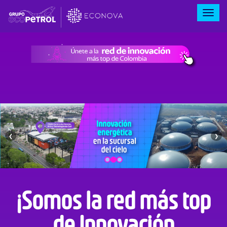
Alter
❮
❯
¡Somos la red más top
de Innovación