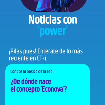
Noticias con
‘power’
¡Pilas pues! Entérate de lo más
reciente en CT+i.
Conoce lo básico de la red
¿De dónde nace
el concepto 'Econova'?